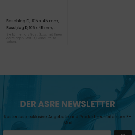
Beschlag D, 105 x 45 mm,
Glas/Glas 180°, verchromt
Beschlag D, 105 x 45 mm,
Glas/Glas 180°, verchromt
Sie können als Gast (bzw. mit Ihrem
derzeitigen Status) keine Preise
sehen.
DER ASRE NEWSLETTER
Kostenlose exklusive Angebote und Produktneuheiten per E-
Mail