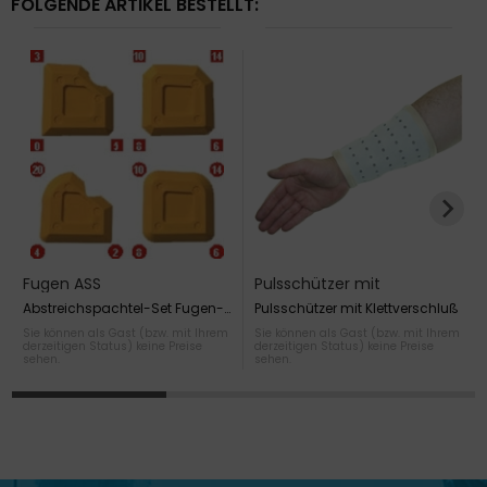
FOLGENDE ARTIKEL BESTELLT:
Fugen ASS
Pulsschützer mit
Klettverschluss
Abstreichspachtel-Set Fugen-
Pulsschützer mit Klettverschluß
ASS, 4-teilig
Sie können als Gast (bzw. mit Ihrem
Sie können als Gast (bzw. mit Ihrem
derzeitigen Status) keine Preise
derzeitigen Status) keine Preise
sehen.
sehen.