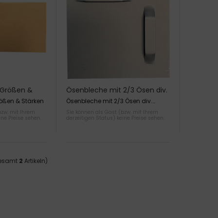
 Größen &
Ösenbleche mit 2/3 Ösen div.
Größen
ößen & Stärken
Ösenbleche mit 2/3 Ösen div.
Größen
bzw. mit Ihrem
Sie können als Gast (bzw. mit Ihrem
ine Preise sehen.
derzeitigen Status) keine Preise sehen.
gesamt
2
Artikeln)