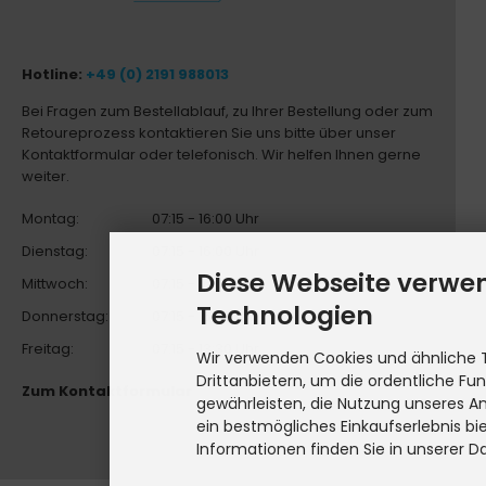
Hotline:
+49 (0) 2191 988013
Bei Fragen zum Bestellablauf, zu Ihrer Bestellung oder zum
Retoureprozess kontaktieren Sie uns bitte über unser
Kontaktformular oder telefonisch. Wir helfen Ihnen gerne
weiter.
Montag:
07:15 - 16:00 Uhr
Dienstag:
07:15 - 16:00 Uhr
Diese Webseite verwe
Mittwoch:
07:15 - 16:00 Uhr
Technologien
Donnerstag:
07:15 - 16:00 Uhr
Freitag:
07:15 - 13:30 Uhr
Wir verwenden Cookies und ähnliche 
Drittanbietern, um die ordentliche Fu
Zum Kontaktformular
gewährleisten, die Nutzung unseres A
ein bestmögliches Einkaufserlebnis bi
Informationen finden Sie in unserer D