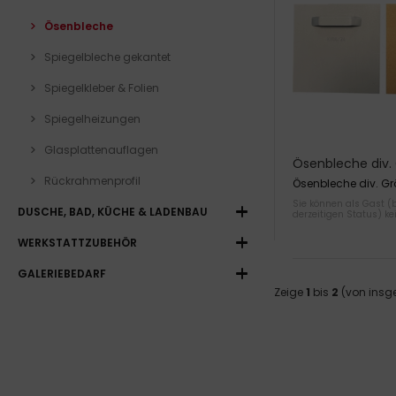
Ösenbleche
Spiegelbleche gekantet
Spiegelkleber & Folien
Spiegelheizungen
Glasplattenauflagen
Ösenbleche div.
Stärken
Rückrahmenprofil
Ösenbleche div. Gr
Sie können als Gast (
DUSCHE, BAD, KÜCHE & LADENBAU
derzeitigen Status) ke
WERKSTATTZUBEHÖR
GALERIEBEDARF
Zeige
1
bis
2
(von ins