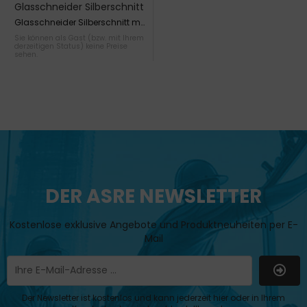
Glasschneider Silberschnitt
mit 6 Stahlrädchen
Glasschneider Silberschnitt mit
6 Stahlrädchen
Sie können als Gast (bzw. mit Ihrem
derzeitigen Status) keine Preise
sehen.
DER ASRE NEWSLETTER
Kostenlose exklusive Angebote und Produktneuheiten per E-
Mail
Der Newsletter ist kostenlos und kann jederzeit hier oder in Ihrem