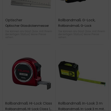
Optischer
Rollbandmaß G-Lock,
Glasdickenmesser
rutschfeste
Optischer Glasdickenmesser
Rollbandmaß G-Lock
Gummiummantelung
Sie können als Gast (bzw. mit Ihrem
Sie können als Gast (bzw. mit Ihrem
derzeitigen Status) keine Preise
derzeitigen Status) keine Preise
sehen.
sehen.
Rollbandmaß HI-Lock Class
Rollbandmaß In-Look 3 m
1, 5 m x 25 mm
mit Sichtfenster
Rollbandmaß HI-Lock Class 1,
Rollbandmaß In-Look 3 m mit