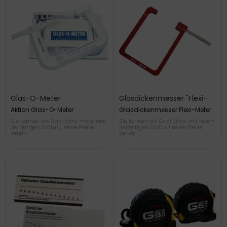
Glas-O-Meter
Glasdickenmesser "Flexi-
Meter"
Aktion Glas-O-Meter
Glasdickenmesser Flexi-Meter
Sie können als Gast (bzw. mit Ihrem
Sie können als Gast (bzw. mit Ihrem
derzeitigen Status) keine Preise
derzeitigen Status) keine Preise
sehen.
sehen.