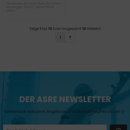
Sie können als Gast (bzw. mit Ihrem
derzeitigen Status) keine Preise
sehen.
Zeige
1
bis
13
(von insgesamt
13
Artikeln)
1
DER ASRE NEWSLETTER
Kostenlose exklusive Angebote und Produktneuheiten per E-
Mail