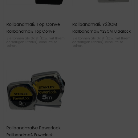
Rollbandmaß Top Conve
Rollbandmaß Y23CM
mit Feststeller
Ultralock, verchromtes geh.
Rollbandmaß Top Conve
Rollbandmaß Y23CM, Ultralock
Sie können als Gast (bzw. mit Ihrem
Sie können als Gast (bzw. mit Ihrem
derzeitigen Status) keine Preise
derzeitigen Status) keine Preise
sehen.
sehen.
Rollbandmaße Powerlock,
verchromtes gehäuse
Rollbandmaß Powerlock