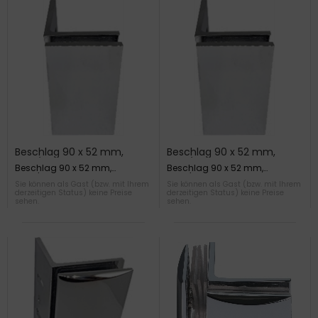
Beschlag 90 x 52 mm,
Beschlag 90 x 52 mm,
Glas/Glas gerade
Glas/Wand gerade
Beschlag 90 x 52 mm,
Beschlag 90 x 52 mm,
Glas/Glas gerade
Glas/Wand gerade
Sie können als Gast (bzw. mit Ihrem
Sie können als Gast (bzw. mit Ihrem
derzeitigen Status) keine Preise
derzeitigen Status) keine Preise
sehen.
sehen.