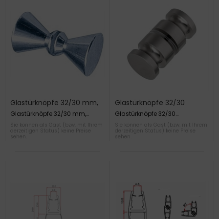
Glastürknöpfe 32/30 mm,
Glastürknöpfe 32/30
beidseitig
mm,beidseitig
Glastürknöpfe 32/30 mm,
Glastürknöpfe 32/30
beidseitig
mm,beidseitig
Sie können als Gast (bzw. mit Ihrem
Sie können als Gast (bzw. mit Ihrem
derzeitigen Status) keine Preise
derzeitigen Status) keine Preise
sehen.
sehen.