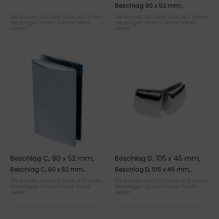
Glas/Wand 90°
Glas/Glas gewölbt
Beschlag 90 x 52 mm,
Glas/Glas gewölbt
Sie können als Gast (bzw. mit Ihrem
Sie können als Gast (bzw. mit Ihrem
derzeitigen Status) keine Preise
derzeitigen Status) keine Preise
sehen.
sehen.
Beschlag C, 90 x 52 mm,
Beschlag D, 105 x 45 mm,
Glas/Wand ohne Winkel
Glas/Glas 135°, verchromt
Beschlag C, 90 x 52 mm,
Beschlag D, 105 x 45 mm,
Glas/Wand ohne Winkel
Glas/Glas 135°, verchromt
Sie können als Gast (bzw. mit Ihrem
Sie können als Gast (bzw. mit Ihrem
derzeitigen Status) keine Preise
derzeitigen Status) keine Preise
sehen.
sehen.