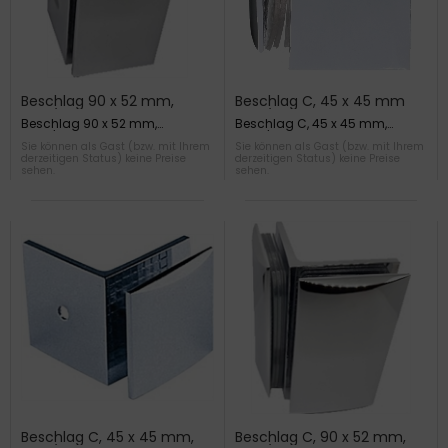
Beschlag 90 x 52 mm,
Beschlag C, 45 x 45 mm
Glas/Wand, gewölbt
Glas/Glas
Beschlag 90 x 52 mm,
Beschlag C, 45 x 45 mm,
Glas/Wand verchromt,
Glas/Glas
Sie können als Gast (bzw. mit Ihrem
Sie können als Gast (bzw. mit Ihrem
gewölbt
derzeitigen Status) keine Preise
derzeitigen Status) keine Preise
sehen.
sehen.
Beschlag C, 45 x 45 mm,
Beschlag C, 90 x 52 mm,