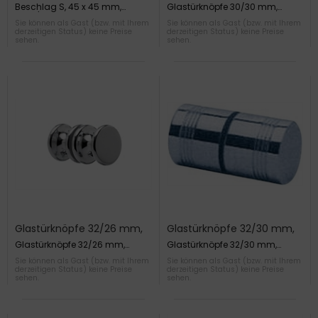
Glas/Glas 90°,
beidseitig
Beschlag S, 45 x 45 mm,
Glastürknöpfe 30/30 mm,
Glas/Glas 90°
beidseitig
Sie können als Gast (bzw. mit Ihrem
Sie können als Gast (bzw. mit Ihrem
derzeitigen Status) keine Preise
derzeitigen Status) keine Preise
sehen.
sehen.
Glastürknöpfe 32/26 mm,
Glastürknöpfe 32/30 mm,
beidseitig
beidseitig
Glastürknöpfe 32/26 mm,
Glastürknöpfe 32/30 mm,
beidseitig
beidseitig
Sie können als Gast (bzw. mit Ihrem
Sie können als Gast (bzw. mit Ihrem
derzeitigen Status) keine Preise
derzeitigen Status) keine Preise
sehen.
sehen.