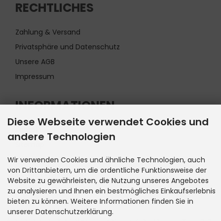
RECHTLICHES
Zahlung & Versand
Privatsphäre und Datenschutz
Unsere AGB
Impressum
INFORMATIONEN
Diese Webseite verwendet Cookies und
Kontakt
andere Technologien
Sitemap
Lieferzeit
Wir verwenden Cookies und ähnliche Technologien, auch
von Drittanbietern, um die ordentliche Funktionsweise der
Cookie Einstellungen
Website zu gewährleisten, die Nutzung unseres Angebotes
zu analysieren und Ihnen ein bestmögliches Einkaufserlebnis
bieten zu können. Weitere Informationen finden Sie in
unserer Datenschutzerklärung.
Alle Preise ohne gesetzl. MwSt. zzgl.
Versandkosten
. Die durchgestrichenen