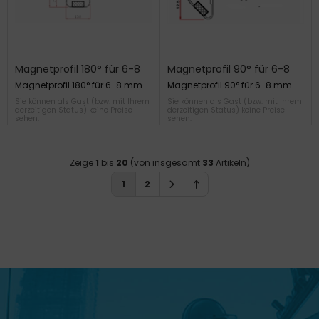
Magnetprofil 180° für 6-8
Magnetprofil 90° für 6-8
mm
mm
Magnetprofil 180° für 6-8 mm
Magnetprofil 90° für 6-8 mm
Sie können als Gast (bzw. mit Ihrem
Sie können als Gast (bzw. mit Ihrem
derzeitigen Status) keine Preise
derzeitigen Status) keine Preise
sehen.
sehen.
Zeige
1
bis
20
(von insgesamt
33
Artikeln)
1
2