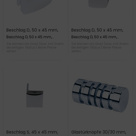
Beschlag D, 50 x 45 mm,
Beschlag D, 50 x 45 mm,
Glas/Wand 90° ohne
Glas/Wand 90°, verchromt
Beschlag D, 50 x 45 mm,
Beschlag D, 50 x 45 mm,
Winkel,
Glas/Wand 90° ohne Winkel,
Glas/Wand 90°, verchromt
Sie können als Gast (bzw. mit Ihrem
Sie können als Gast (bzw. mit Ihrem
Edelstahleffekt
derzeitigen Status) keine Preise
derzeitigen Status) keine Preise
sehen.
sehen.
Beschlag S, 45 x 45 mm,
Glastürknöpfe 30/30 mm,