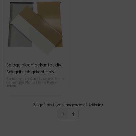
Spiegelblech gekantet div.
Größen & Stärken
Spiegelblech gekantet div.
Größen & Stärken
Sie können als Gast (bzw. mit Ihrem
derzeitigen Status) keine Preise
sehen.
Zeige
1
bis
1
(von insgesamt
1
Artikeln)
1