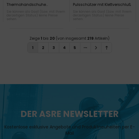
Schnittgrip
Klettverschluss
Thermohandschuhe
Pulsschützer mit Klettverschluß
Schnittgrip Gr. 9
Sie können als Gast (bzw. mit Ihrem
Sie können als Gast (bzw. mit Ihrem
derzeitigen Status) keine Preise
derzeitigen Status) keine Preise
sehen.
sehen.
Zeige
1
bis
20
(von insgesamt
219
Artikeln)
1
2
3
4
5
DER ASRE NEWSLETTER
Kostenlose exklusive Angebote und Produktneuheiten per E-
Mail