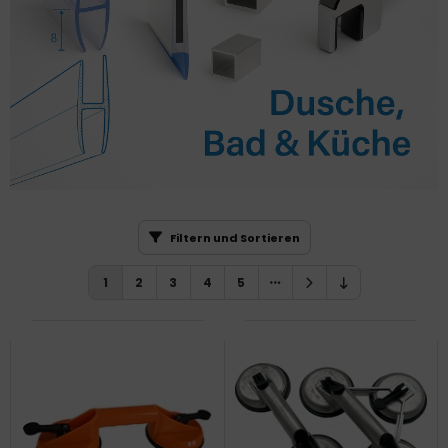
Filtern und Sortieren
1
2
3
4
5