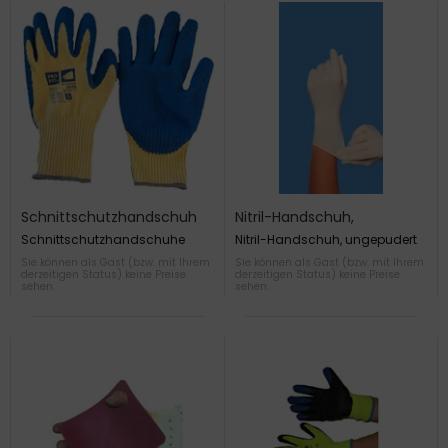
Schnittschutzhandschuh
Nitril-Handschuh,
ungepudert
Schnittschutzhandschuhe
Nitril-Handschuh, ungepudert
Sie können als Gast (bzw. mit Ihrem
Sie können als Gast (bzw. mit Ihrem
derzeitigen Status) keine Preise
derzeitigen Status) keine Preise
sehen.
sehen.