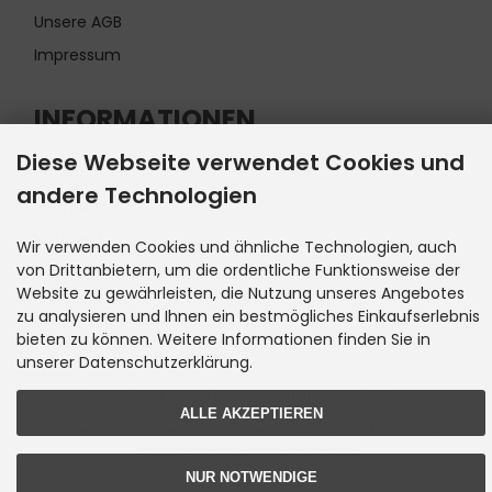
Unsere AGB
Impressum
INFORMATIONEN
Diese Webseite verwendet Cookies und
Kontakt
andere Technologien
Sitemap
Lieferzeit
Wir verwenden Cookies und ähnliche Technologien, auch
von Drittanbietern, um die ordentliche Funktionsweise der
Cookie Einstellungen
Website zu gewährleisten, die Nutzung unseres Angebotes
zu analysieren und Ihnen ein bestmögliches Einkaufserlebnis
bieten zu können. Weitere Informationen finden Sie in
unserer Datenschutzerklärung.
Alle Preise ohne gesetzl. MwSt. zzgl.
Versandkosten
. Die durchgestrichenen
Preise entsprechen dem bisherigen Preis bei ASRE.
© 2026 ASRE • Alle Rechte vorbehalten
ALLE AKZEPTIEREN
modified eCommerce Shopsoftware © 2009-2026 • Umsetzung &
Programmierung Rehm Webdesign
NUR NOTWENDIGE