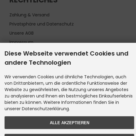
Zahlung & Versand
Privatsphäre und Datenschutz
Unsere AGB
Impressum
Diese Webseite verwendet Cookies und
INFORMATIONEN
andere Technologien
Kontakt
Wir verwenden Cookies und ähnliche Technologien, auch
von Drittanbietern, um die ordentliche Funktionsweise der
Sitemap
Website zu gewährleisten, die Nutzung unseres Angebotes
Lieferzeit
zu analysieren und Ihnen ein bestmögliches Einkaufserlebnis
Cookie Einstellungen
bieten zu können. Weitere Informationen finden Sie in
unserer Datenschutzerklärung.
ALLE AKZEPTIEREN
Alle Preise ohne gesetzl. MwSt. zzgl.
Versandkosten
. Die durchgestrichenen
Preise entsprechen dem bisherigen Preis bei ASRE.