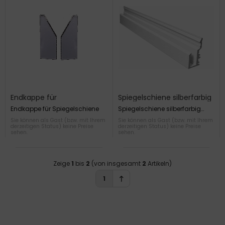
Endkappe für
Spiegelschiene silberfarbig
Spiegelschiene
eloxiert EV 1
Endkappe für Spiegelschiene
Spiegelschiene silberfarbig
eloxiert EV 1 Länge 5m
Sie können als Gast (bzw. mit Ihrem
Sie können als Gast (bzw. mit Ihrem
derzeitigen Status) keine Preise
derzeitigen Status) keine Preise
sehen.
sehen.
Zeige
1
bis
2
(von insgesamt
2
Artikeln)
1