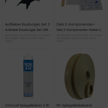
Aufkleber Raubvögel, Set 3
Delo 2-Komponenten-
DIN A 3, 205mm bis 375m
Kleber
Aufkleber Raubvögel, Set 1 DIN A
Delo 2-Komponenten-Kleber 3g
3, 3 Vögel 205mm bis 375mm,
Kleber, 1 x Holzspatel
Sie können als Gast (bzw. mit Ihrem
Sie können als Gast (bzw. mit Ihrem
schwarz
derzeitigen Status) keine Preise
derzeitigen Status) keine Preise
sehen.
sehen.
Ottocoll Spiegelkleber S 16
PE-Spiegelklebeband