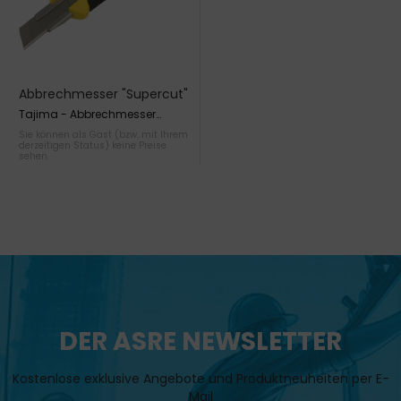
Abbrechmesser "Supercut"
18 mm
Tajima - Abbrechmesser
Supercut 18 mm
Sie können als Gast (bzw. mit Ihrem
derzeitigen Status) keine Preise
sehen.
DER ASRE NEWSLETTER
Kostenlose exklusive Angebote und Produktneuheiten per E-
Mail