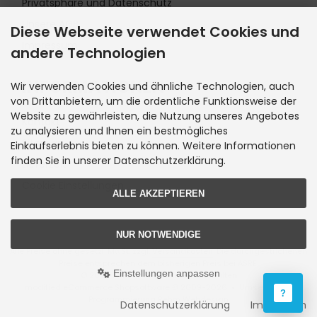
Privatsphäre und Datenschutz
Unsere AGB
Diese Webseite verwendet Cookies und
Impressum
andere Technologien
INFORMATIONEN
Wir verwenden Cookies und ähnliche Technologien, auch
von Drittanbietern, um die ordentliche Funktionsweise der
Website zu gewährleisten, die Nutzung unseres Angebotes
Kontakt
zu analysieren und Ihnen ein bestmögliches
Sitemap
Einkaufserlebnis bieten zu können. Weitere Informationen
finden Sie in unserer Datenschutzerklärung.
Lieferzeit
Cookie Einstellungen
ALLE AKZEPTIEREN
NUR NOTWENDIGE
Alle Preise ohne gesetzl. MwSt. zzgl.
Versandkosten
. Die durchgestrichenen
Preise entsprechen dem bisherigen Preis bei ASRE.
Einstellungen anpassen
© 2026 ASRE • Alle Rechte vorbehalten
modified eCommerce Shopsoftware © 2009-2026 • Umsetzung &
?
Programmierung Rehm Webdesign
Datenschutzerklärung
Impressum