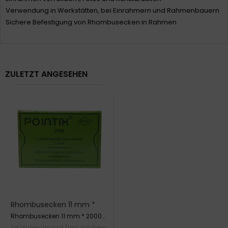
Verwendung in Werkstätten, bei Einrahmern und Rahmenbauern
Sichere Befestigung von Rhombusecken in Rahmen
ZULETZT ANGESEHEN
Rhombusecken 11 mm *
2000 Stück für Pointix
Rhombusecken 11 mm * 2000
Stück für Pointix
Sie können als Gast (bzw. mit Ihrem