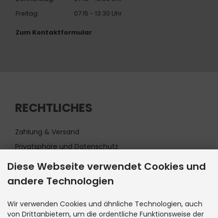
Freitag:
07:15 - 13:30 Uhr
Zum Kontaktformular
RECHTLICHES
Zahlung & Versand
Privatsphäre und Datenschutz
Unsere AGB
Diese Webseite verwendet Cookies und
Impressum
andere Technologien
INFORMATIONEN
Wir verwenden Cookies und ähnliche Technologien, auch
von Drittanbietern, um die ordentliche Funktionsweise der