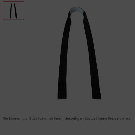
Sie können als Gast (bzw. mit Ihrem derzeitigen Status) keine Preise sehen.