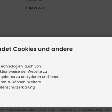
Impressum
ndet Cookies und andere
Technologien, auch von
nktionsweise der Website zu
ngebotes zu analysieren und Ihnen
eten zu können. Weitere
atenschutzerklärung.
l. MwSt. zzgl.
Versandkosten
. Die durchgestrichenen Preise entsprechen dem bis
© 2026 ASRE • Alle Rechte vorbehalten
eCommerce Shopsoftware © 2009-2026 • Umsetzung & Programmierung Rehm