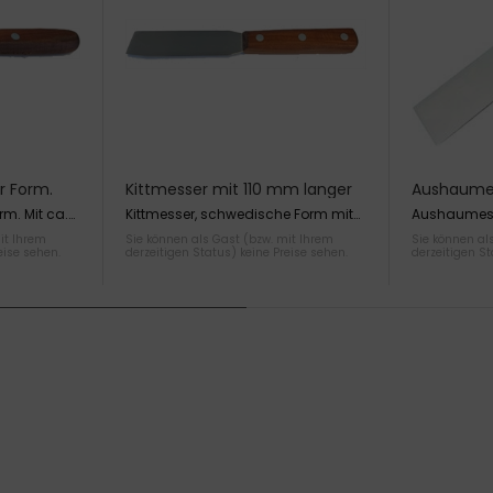
r Form.
Kittmesser mit 110 mm langer
Aushaumes
r
und 26 mm breiter,
schlagfes
rm. Mit ca.
Kittmesser, schwedische Form mit
Aushaumess
nd braunem
110 mm langer und 26 mm breiter,
schlagfestem
it Ihrem
Sie können als Gast (bzw. mit Ihrem
Sie können al
18 mm
vorn abgeschrägter,
30x100 mm
eise sehen.
derzeitigen Status) keine Preise sehen.
derzeitigen St
hochglanzpolierter Klinge, mit
braun poliertem Schalenheft.