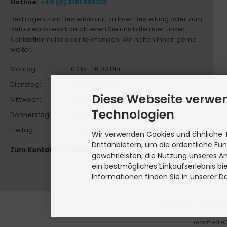
Hotline:
+49 (0) 2191 988013
Bei Fragen zum Bestellablauf, zu Ihrer Bestellung oder zum
Retoureprozess kontaktieren Sie uns bitte über unser
Kontaktformular oder telefonisch. Wir helfen Ihnen gerne
weiter.
Montag:
07:15 - 16:00 Uhr
Dienstag:
07:15 - 16:00 Uhr
Diese Webseite verwe
Mittwoch:
07:15 - 16:00 Uhr
Technologien
Donnerstag:
07:15 - 16:00 Uhr
Freitag:
07:15 - 13:30 Uhr
Wir verwenden Cookies und ähnliche 
Drittanbietern, um die ordentliche Fu
Zum Kontaktformular
gewährleisten, die Nutzung unseres A
ein bestmögliches Einkaufserlebnis bi
Informationen finden Sie in unserer D
Alle Preise ohne gesetz
modified 