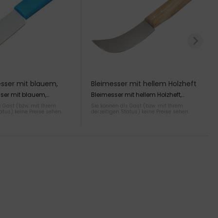
ser mit blauem,
Bleimesser mit hellem Holzheft
tem Kunststoffgr
er mit blauem,
Bleimesser mit hellem Holzheft,
 Kunststoffgriff. Klinge
Klingenlänge ca. 100mm
s Gast (bzw. mit Ihrem
Sie können als Gast (bzw. mit Ihrem
atus) keine Preise sehen.
derzeitigen Status) keine Preise sehen.